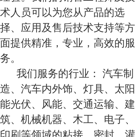
术人员可以为您从产品的选
择、应用及售后技术支持等方
面提供精准，专业，高效的服
务。
我们服务的行业： 汽车制
造、汽车内外饰、灯具、太阳
能光伏、风能、交通运输、建
筑、机械机器、木工、电子、
印刷等领域的粘接、密封、灌