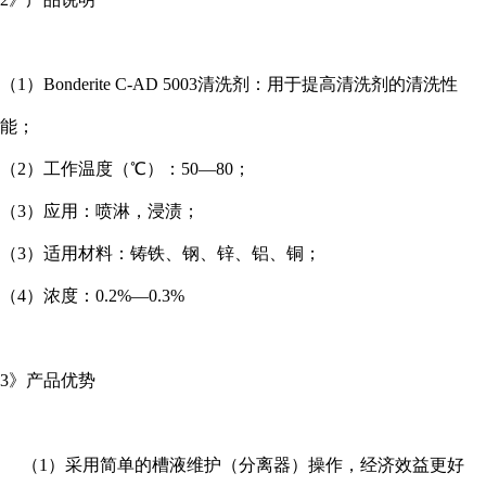
（1）
Bonderite C-AD 5003清洗剂：用于提高清洗剂的清洗性
能；
（2）
工作温度（
℃）：50—80；
（
3）应用：喷淋，浸渍；
（3）
适用材料：铸铁、钢、锌、铝、铜；
（4）
浓度：
0.2%—0.3%
3》产品优势
（
1）采用简单的槽液维护（分离器）操作，经济效益更好