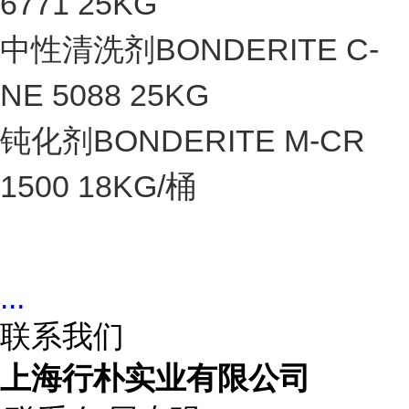
6771 25KG
中性清洗剂BONDERITE C-
NE 5088 25KG
钝化剂BONDERITE M-CR
1500 18KG/桶
...
联系我们
上海行朴实业有限公司