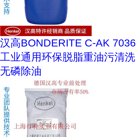
汉高BONDERITE C-AK 7036
工业通用环保脱脂重油污清洗
无磷除油