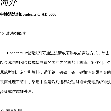
简介
中性清洗剂
Bonderite C-AD 5003
1》清洗剂概述
Bonderite中性清洗剂可通过浸渍或喷淋或超声波方式，除去
以金属切削和金属成型制造的零件内的机加工机油、乳化剂、金
属成型剂、灰尘和颜料，适于钢、铸铁、铝、铜和轻金属合金的
表面处理工艺中，采用中性清洗剂进行处理时通常无需后续冲洗
步骤或防腐蚀处理。
2》产品说明