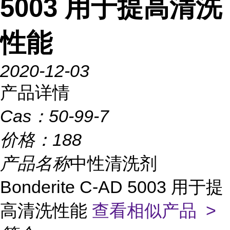
5003 用于提高清洗
性能
2020-12-03
产品详情
Cas：
50-99-7
价格：
188
产品名称
中性清洗剂
Bonderite C-AD 5003 用于提
高清洗性能
查看相似产品 >