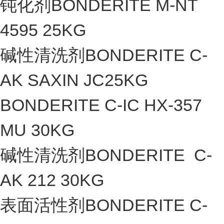
钝化剂BONDERITE M-NT
4595 25KG
碱性清洗剂BONDERITE C-
AK SAXIN JC25KG
BONDERITE C-IC HX-357
MU 30KG
碱性清洗剂BONDERITE C-
AK 212 30KG
表面活性剂BONDERITE C-