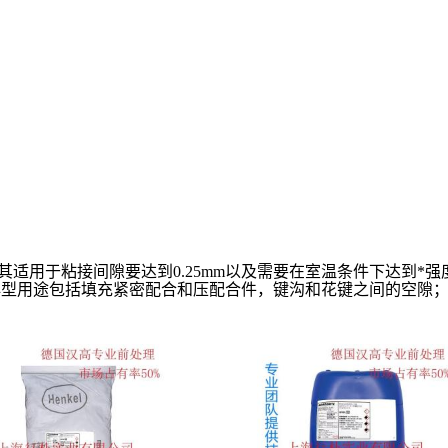
业，尤其适用于粘接间隙要达到0.25mm以及需要在室温条件下达到
典型用途包括填充紧密配合和压配合件，键沟和花键之间的空隙；