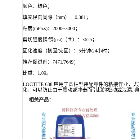
颜色：绿色；
填充径向间隙（mm）：0.381；
粘度(mPa.s)：2000~3000；
剪切强度钢/钢(psi)（＃）：3625；
固化速度（初固/完固）：5分钟/24小时；
推荐促进剂：7471/7649；
比重：1.09。
LOCTITE 638 应用于圆柱型装配零件的粘接作
化，可以防止由于震动或冲击而引起的松动或泄漏. 
相关产品：