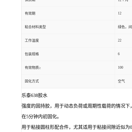
保质期
12个月
12
有效期
粘合材料类型
绿色，间
22
工作温度
6
包装规格
100
有效物质≥
固化方式
空气
乐泰638胶水
强度的固持胶，用于动态负荷或周期性载荷的情况下，可
在5分钟内初固化。
用于粘接圆柱形配合件，尤其适用于粘接间隙近似为0