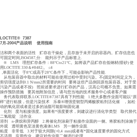
LOCTITE® 7387
7月-2004产品说明 使用指南
洁和两个表面的活性 贮存在干燥处，且存放于未开启的容器内。贮存信息也
可固定时间,ISO4587,分: 能列示于产品标签上.
® LMS 理想贮存条件：88°Cto21°C。如将该产品贮存在低钢材(喷砂) 使
用LOCTITE 330＆#8482;, ≤4
,单面活化 于8°C或高于28°C条件下，可能会影响产品性能.
从包装容器中取出的材料可能在使用过程中受到污染。不(固定时间定义为，
剪切强度达到0.1 N/mm2所需要的时间 要将这些产品倒回原包装容器。对于受
污染产品或者不按) 照前述要求进行贮存的产品，汉高公司概不负责。如果需
操作预防措施 要其他附加信息，请与您当地的技术服务中心或者客户服
务代表取得联系.LOCTITE®7387具有下列性能 1.绝大多数作业面可能以“原
样”进行粘接，但是污染技术 乐泰®增强坚韧型丙烯酸胶粘剂活化催 ，如松
动的氧化层或者是过多的油脂可能影响固化速
化剂 度与粘接强度。如果有*强度要求，则建议进行清化学类型 取代替代
二氢吡啶 洁作业.
溶剂 n-庚烷和异丙醇 2.将催化剂涂刷于粘接作业面的一侧。将胶粘剂涂施于
外观 透明黄色至淡黄色液体LMS 另一侧作业面.
粘度 非常低 3.对于较大间隙(>0,4 mm)或者有*固化速度要求的固化方式
不适用 应用作业，建议对作业面二侧进行处理.