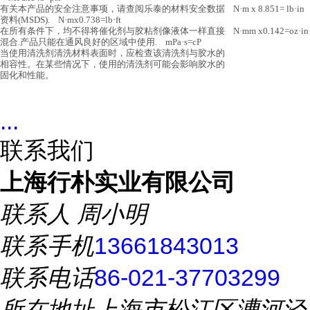
有关本产品的安全注意事项，请查阅乐泰的材料安全数据 N·m x 8.851= lb·in
资料(MSDS). N·mx0.738=lb·ft
在所有条件下，均不得将催化剂与胶粘剂像液体一样直接 N·mm x0.142=oz·in
混合.产品只能在通风良好的区域中使用. mPa·s=cP
当使用清洗剂清洗材料表面时，应检查该清洗剂与胶水的
相容性。在某些情况下，使用的清洗剂可能会影响胶水的
固化和性能。
...
联系我们
上海行朴实业有限公司
联系人
周小明
联系手机
13661843013
联系电话
86-021-37703299
所在地址
上海市松江区漕河泾