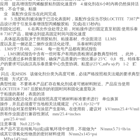
应用 提高增强型丙烯酸胶粘剂固化速度作 4.催化剂在6小时内将仍然保持活
性，不会干燥。粘接
业 装配作业应当在此间完成.
® 5.当胶粘剂被涂施于已活化表面时，装配作业应当尽快LOCTITE 7387产
品设计用于引发乐泰增强型丙烯酸胶粘 完成(在15秒内).
剂固化过程。 6.在再次作业处理之前，对粘接件进行固定直至初固.使用乐泰
® 7387产品，能够达到提高固定时间与固化速度
，具体提高值取决于所用胶粘剂、粘接基材、作业面清洁 LLMS
度以及是一侧还是二侧作业面活化处理。 乐泰材料说明
. LMS于7月-08, 2004. 每一批号产品都有测试报告
。LMS测试报告中含有一些对客户有用的质检测试参数典型特性 。此外，
我们也通过多种质量控制，确保产品质量的一致比重@ 25°C 0,8 性。特殊客
户的要求可以由汉高乐泰质量中心负责协调。粘度@25°C,mPa·s(cP) 1-2 贮
存
闪点 -见MSDS 该催化剂分类为高度可燃，必须严格按照相关法规的要求典型
性能 方式贮存。
典型性能 不要将本产品贮存在氧化剂或者可燃材料附近。产品应当使用
LOCTITE® 7387 后胶粘剂的初固时间和固化速度取决
于粘接的基材，表面的清
室温固化配活化剂 必须按照高度可燃材料标准要求进行 单位换算
操作，并且必须遵守当地相关法规规定 (°Cx1.8)+32=°F
该溶剂会对某些塑料与涂层产生影响。在使用前，建议对 kV/mmx25.4=V/mil
所有作业面进行兼容性测试 mm/25.4=inches
μm/25.4=mil
注意事项 Nx0.225=lb
本产品不宜在纯氧与((或))富氧环境中使用，不能做为* N/mmx5.71=lb/in
或其它强氧化性物质的密封材料使用 N/mm2x145=psi
MPax145=psi