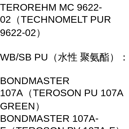
TEROREHM MC 9622-
02（TECHNOMELT PUR
9622-02）
WB/SB PU（水性 聚氨酯）：
BONDMASTER
107A（TEROSON PU 107A
GREEN）
BONDMASTER 107A-