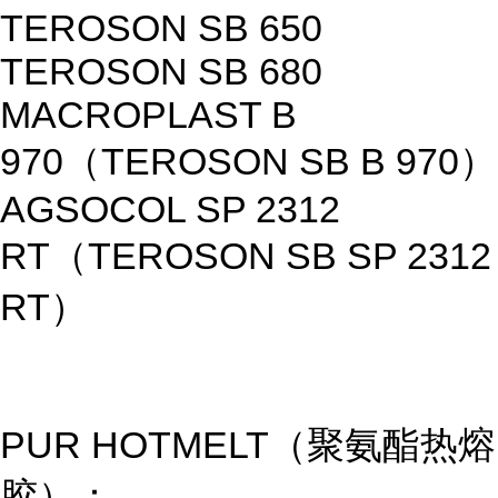
TEROSON SB 650
TEROSON SB 680
MACROPLAST B
970（TEROSON SB B 970）
AGSOCOL SP 2312
RT（TEROSON SB SP 2312
RT）
PUR HOTMELT（聚氨酯热熔
胶）：