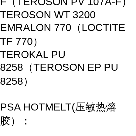
F（TEROSON PV 107A-F）
TEROSON WT 3200
EMRALON 770（LOCTITE
TF 770）
TEROKAL PU
8258（TEROSON EP PU
8258）
PSA HOTMELT(压敏热熔
胶）：