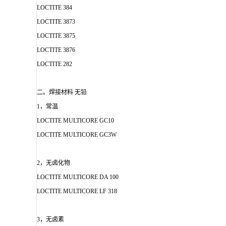
LOCTITE 384
LOCTITE 3873
LOCTITE 3875
LOCTITE 3876
LOCTITE 282
二。焊接材料 无铅
1，常温
LOCTITE MULTICORE GC10
LOCTITE MULTICORE GC3W
2，无卤化物
LOCTITE MULTICORE DA 100
LOCTITE MULTICORE LF 318
3，无卤素