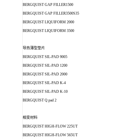
BERGQUIST GAP FILLER1500
BERGQUIST GAP FILLER3500S35
BERGQUIST LIQUIFORM 2000
BERGQUIST LIQUIFORM 3500
导热薄型垫片
BERGQUIST SIL-PAD 9005
BERGQUIST SIL-PAD 1200
BERGQUIST SIL-PAD 2000
BERGQUIST SIL-PAD K-4
BERGQUIST SIL-PAD K-10
BERGQUIST Q pad 2
相变材料
BERGQUIST HIGH-FLOW 225UT
BERGQUIST HIGH-FLOW 565UT