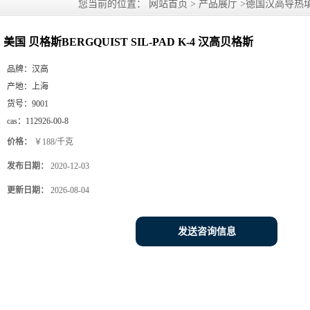
您当前的位置：
网站首页
>
产品展厅
>
德国汉高导热填
贝格斯
美国 贝格斯BERGQUIST SIL-PAD K-4 汉高贝格斯
品牌：
汉高
产地：
上海
货号：
9001
cas：
112926-00-8
价格：
￥188/千克
发布日期：
2020-12-03
更新日期：
2026-08-04
发送咨询信息