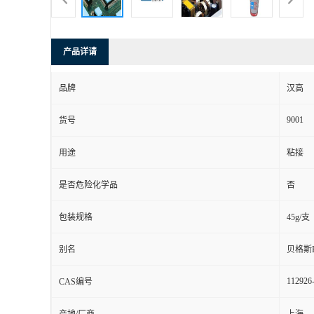
产品详请
品牌
汉高
9001
货号
用途
粘接
是否危险化学品
否
包装规格
45g/支
别名
贝格斯B
112926
CAS编号