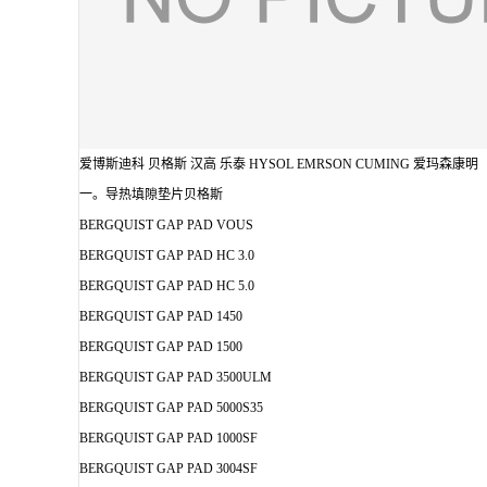
爱博斯迪科 贝格斯 汉高 乐泰 HYSOL EMRSON CUMING 爱玛森康明
一。导热填隙垫片贝格斯
BERGQUIST GAP PAD VOUS
BERGQUIST GAP PAD HC 3.0
BERGQUIST GAP PAD HC 5.0
BERGQUIST GAP PAD 1450
BERGQUIST GAP PAD 1500
BERGQUIST GAP PAD 3500ULM
BERGQUIST GAP PAD 5000S35
BERGQUIST GAP PAD 1000SF
BERGQUIST GAP PAD 3004SF