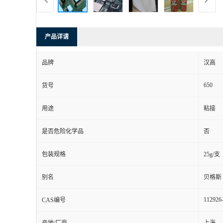
产品详请
品牌
汉高
650
货号
用途
粘接
是否危险化学品
否
包装规格
25g/支
别名
贝格斯 
112926
CAS编号