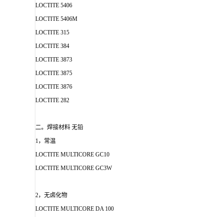
LOCTITE 5406
LOCTITE 5406M
LOCTITE 315
LOCTITE 384
LOCTITE 3873
LOCTITE 3875
LOCTITE 3876
LOCTITE 282
二。焊接材料 无铅
1，常温
LOCTITE MULTICORE GC10
LOCTITE MULTICORE GC3W
2，无卤化物
LOCTITE MULTICORE DA 100