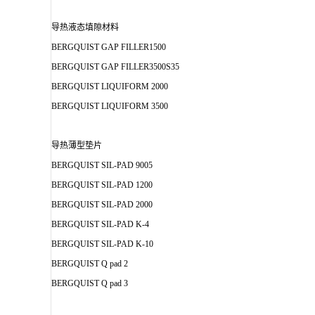
导热液态填隙材料
BERGQUIST GAP FILLER1500
BERGQUIST GAP FILLER3500S35
BERGQUIST LIQUIFORM 2000
BERGQUIST LIQUIFORM 3500
导热薄型垫片
BERGQUIST SIL-PAD 9005
BERGQUIST SIL-PAD 1200
BERGQUIST SIL-PAD 2000
BERGQUIST SIL-PAD K-4
BERGQUIST SIL-PAD K-10
BERGQUIST Q pad 2
BERGQUIST Q pad 3