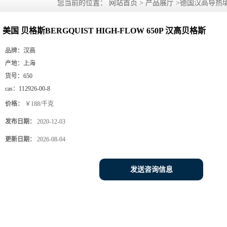
您当前的位置：
网站首页
>
产品展厅
>
德国汉高导热填
汉高贝格斯
美国 贝格斯BERGQUIST HIGH-FLOW 650P 汉高贝格斯
品牌：
汉高
产地：
上海
货号：
650
cas：
112926-00-8
价格：
￥188/千克
发布日期：
2020-12-03
更新日期：
2026-08-04
发送咨询信息