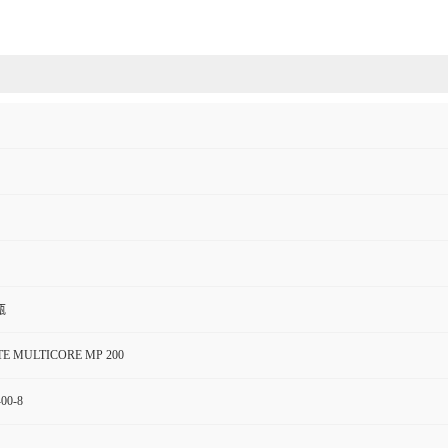
瓶
TE MULTICORE MP 200
-00-8