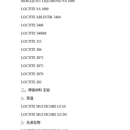
BERGQUIST LIQUIBOND SA 1000
LOCTITE SA 1800
LOCTITE ABLESTIK 5404
LOCTITE 5406
LOCTITE 5406M
LOCTITE 315
LOCTITE 384
LOCTITE 3873
LOCTITE 3875
LOCTITE 3876
LOCTITE 282
二。焊接材料 无铅
1，常温
LOCTITE MULTICORE GC10
LOCTITE MULTICORE GC3W
2，无卤化物