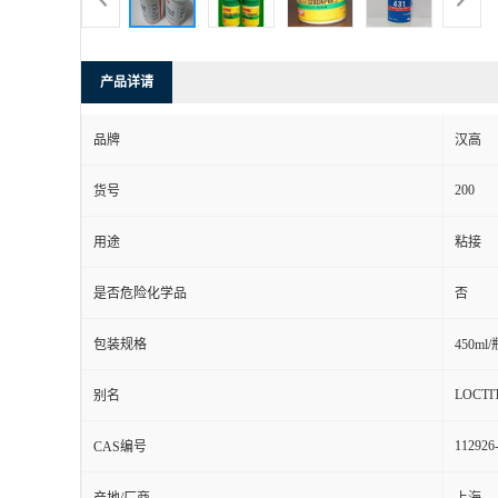
产品详请
品牌
汉高
200
货号
用途
粘接
是否危险化学品
否
包装规格
450ml/
LOCTI
别名
112926
CAS编号