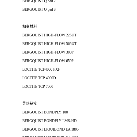
BERGQUIST Q pad 2
BERGQUIST Q pad 3
相变材料
BERGQUIST HIGH-FLOW 225UT
BERGQUIST HIGH-FLOW 565UT
BERGQUIST HIGH-FLOW 300P
BERGQUIST HIGH-FLOW 650P
LOCTITE TCF4000 PXF
LOCTITE TCP 4000D
LOCTITE TCP 7000
导热粘接
BERGQUIST BONDPLY 100
BERGQUIST BONDPLY LMS-HD
BERGQUIST LIQUIBOND EA 1805