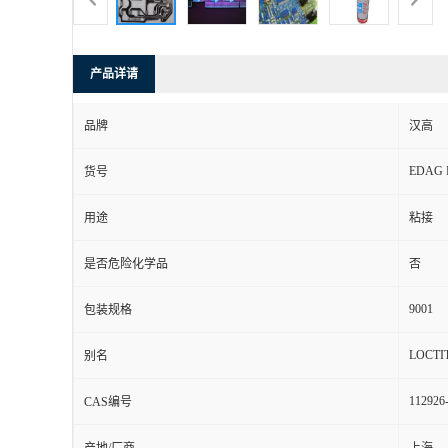
产品详请
品牌
汉高
EDAG 
货号
用途
粘接
是否危险化学品
否
9001
包装规格
LOCTI
别名
112926
CAS编号