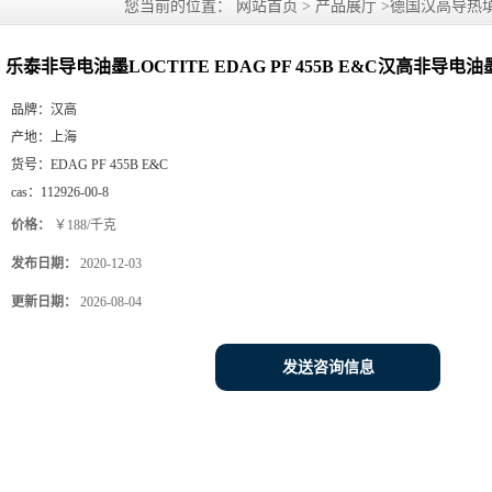
您当前的位置：
网站首页
>
产品展厅
>
德国汉高导热填
E&C汉高非导电油墨
乐泰非导电油墨LOCTITE EDAG PF 455B E&C汉高非导电油
品牌：
汉高
产地：
上海
货号：
EDAG PF 455B E&C
cas：
112926-00-8
价格：
￥188/千克
发布日期：
2020-12-03
更新日期：
2026-08-04
发送咨询信息