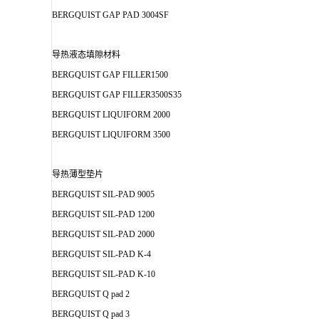
BERGQUIST GAP PAD 3004SF
导热液态填隙材料
BERGQUIST GAP FILLER1500
BERGQUIST GAP FILLER3500S35
BERGQUIST LIQUIFORM 2000
BERGQUIST LIQUIFORM 3500
导热薄型垫片
BERGQUIST SIL-PAD 9005
BERGQUIST SIL-PAD 1200
BERGQUIST SIL-PAD 2000
BERGQUIST SIL-PAD K-4
BERGQUIST SIL-PAD K-10
BERGQUIST Q pad 2
BERGQUIST Q pad 3