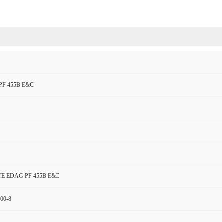
PF 455B E&C
TE EDAG PF 455B E&C
-00-8