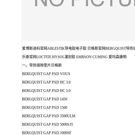
爱博斯迪科官网ABLESTIK导电胶电子胶 贝格斯官网BERGQUIST导热
乐泰官网LOCTITE HYSOL灌封胶 EMRSON CUMING 爱玛森康明
一。导热填隙垫片贝格斯
BERGQUIST GAP PAD VOUS
BERGQUIST GAP PAD HC 3.0
BERGQUIST GAP PAD HC 5.0
BERGQUIST GAP PAD 1450
BERGQUIST GAP PAD 1500
BERGQUIST GAP PAD 3500ULM
BERGQUIST GAP PAD 5000S35
BERGQUIST GAP PAD 1000SF