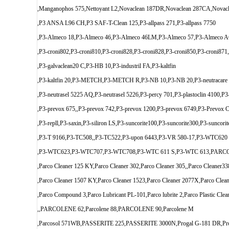
,Manganophos 575,Nettoyant L2,Novaclean 187DR,Novaclean 287CA,Nov
,P3 ANSA L96 CH,P3 SAF-T-Clean 125,P3-allpass 271,P3-allpass 7750
,P3-Almeco 18,P3-Almeco 46,P3-Almeco 46LM,P3-Almeco 57,P3-Almeco AC,P
,P3-croni802,P3-croni810,P3-croni828,P3-croni828,P3-croni850,P3-croni871,
,P3-galvaclean20 C,P3-HB 10,P3-industril FA,P3-kaltfin
,P3-kaltfin 20,P3-METCH,P3-METCH R,P3-NB 10,P3-NB 20,P3-neutracare 75
,P3-neutrasel 5225 AQ,P3-neutrasel 5226,P3-percy 701,P3-plastoclin 4100,P
,P3-prevox 675,,P3-prevox 742,P3-prevox 1200,P3-prevox 6749,P3-Prevox C9
,P3-repll,P3-saxin,P3-siliron LS,P3-suncorite100,P3-suncorite300,P3-sunco
,P3-T 9166,P3-TC508,,P3-TC522,P3-upon 6443,P3-VR 580-17,P3-WTC620
,P3-WTC623,P3-WTC707,P3-WTC708,P3-WTC 611 S,P3-WTC 613,PA
,Parco Cleaner 125 KY,Parco Cleaner 302,Parco Cleaner 305,,Parco Cleaner33
,Parco Cleaner 1507 KY,Parco Cleaner 1523,Parco Cleaner 2077X,Parco Clea
,Parco Compound 3,Parco Lubricant PL-101,Parco lubrite 2,Parco Plastic Clea
,,PARCOLENE 62,Parcolene 88,PARCOLENE 90,Parcolene M
,Parcosol 571WB,PASSERITE 225,PASSERITE 3000N,Progal G-181 DR,Progal 