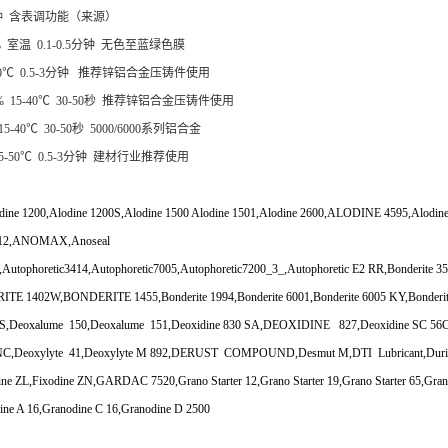
2分钟 含表调功能（来源）
% 室温 0.1-0.5分钟 无色至蓝绿色膜
0-50℃ 0.5-3分钟 推荐锌铝合金压铸件使用
.5% 15-40℃ 30-50秒 推荐锌铝合金压铸件使用
-40℃ 30-50秒 5000/6000系列铝合金
15-50℃ 0.5-3分钟 建材行业推荐使用
,Alodine 1200,Alodine 1200S,Alodine 1500 Alodine 1501,Alodine 2600,ALODINE 4595,Al
 12,ANOMAX,Anoseal
Autophoretic3414,Autophoretic7005,Autophoretic7200_3_,Autophoretic E2 RR,Bonderite 35C
ERITE 1402W,BONDERITE 1455,Bonderite 1994,Bonderite 6001,Bonderite 6005 KY,Bonderite
xalume 150,Deoxalume 151,Deoxidine 830 SA,DEOXIDINE 827,Deoxidine SC 56CF,Deo
0 NC,Deoxylyte 41,Deoxylyte M 892,DERUST COMPOUND,Desmut M,DTI Lubricant,Duridin
dine ZL,Fixodine ZN,GARDAC 7520,Grano Starter 12,Grano Starter 19,Grano Starter 65,Gran
ine A 16,Granodine C 16,Granodine D 2500