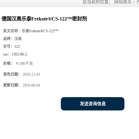
您当前的位置：
网站首页
>
德国汉高乐泰Frekote®CS-122™密封剂
英文名称：
乐泰Frekote®CS-122™
品牌：
汉高
货号：
122
cas：
1303-86-2
价格：
￥188/千克
发布日期：
2020-12-03
更新日期：
2026-08-04
发送咨询信息