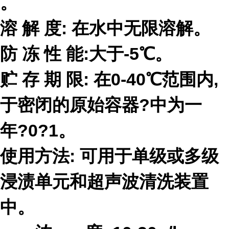
。
溶 解 度: 在
水中无限溶解。
防 冻 性 能:
大于-5℃。
贮 存 期 限: 在0-40℃范围内,
于密闭的原始容器
?
中为一
年
?0?1
。
使
用方法: 可
用于单级或多级
浸渍单元和超声波清洗装置
中。