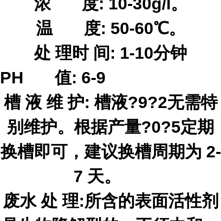
浓 度: 10-30g/l。
温 度: 50-60℃。
处 理
时 间: 1-10分钟
PH 值: 6-9
槽 液 维 护: 槽液
?9?2
无需特
别维护。根据产量
?0?5
定期
换槽即可，建议换槽周期为 2-
7 天。
废
水 处 理
:所含的表
面活性剂