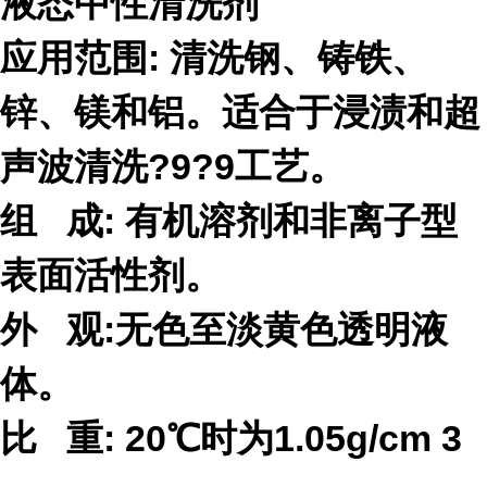
液态中性清洗剂
应
用范围: 清洗钢、铸铁、
锌、镁和铝。适合于浸渍和超
声波清洗
?9?9工艺。
组 成: 有机溶剂和
非离
子型
表
面活性剂。
外 观:
无色至淡黄色透明液
体。
比 重: 20℃时为1.05g/cm 3