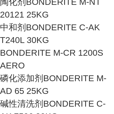
陶化剂BONDERITE M-NT
20121 25KG
中和剂BONDERITE C-AK
T240L 30KG
BONDERITE M-CR 1200S
AERO
磷化添加剂BONDERITE M-
AD 65 25KG
碱性清洗剂BONDERITE C-