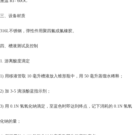
液温 RT- 60OC
三、设备材质
316L不锈钢，弹性件用聚四氟或氟橡胶。
四、槽液测试及控制
1. 游离酸度滴定
1) 用移液管取 10 毫升槽液放入锥形瓶中，用 50 毫升蒸馏水稀释；
2) 加 3-5 滴溴酚蓝指示剂；
3) 用 0.1N 氢氧化钠滴定，至蓝色时即达到终点，记下消耗的 0.1N 氢氧
化钠的量；