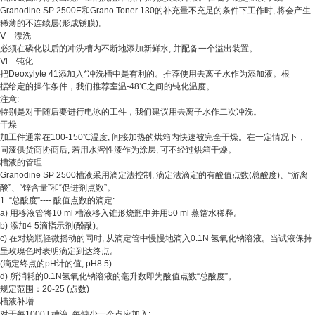
Granodine SP 2500E和Grano Toner 130的补充量不充足的条件下工作时, 将会产生
稀薄的不连续层(形成锈膜)。
Ⅴ 漂洗
必须在磷化以后的冲洗槽内不断地添加新鲜水, 并配备一个溢出装置。
Ⅵ 钝化
把Deoxylyte 41添加入*冲洗槽中是有利的。推荐使用去离子水作为添加液。根
据给定的操作条件，我们推荐室温-48℃之间的钝化温度。
注意:
特别是对于随后要进行电泳的工件，我们建议用去离子水作二次冲洗。
干燥
加工件通常在100-150℃温度, 间接加热的烘箱内快速被完全干燥。在一定情况下，
同漆供货商协商后, 若用水溶性漆作为涂层, 可不经过烘箱干燥。
槽液的管理
Granodine SP 2500槽液采用滴定法控制, 滴定法滴定的有酸值点数(总酸度)、“游离
酸”、“锌含量”和“促进剂点数”。
1. “总酸度”---- 酸值点数的滴定:
a) 用移液管将10 ml 槽液移入锥形烧瓶中并用50 ml 蒸馏水稀释。
b) 添加4-5滴指示剂(酚酞)。
c) 在对烧瓶轻微摇动的同时, 从滴定管中慢慢地滴入0.1N 氢氧化钠溶液。当试液保持
呈玫瑰色时表明滴定到达终点。
(滴定终点的pH计的值, pH8.5)
d) 所消耗的0.1N氢氧化钠溶液的毫升数即为酸值点数“总酸度”。
规定范围：20-25 (点数)
槽液补增:
对于每1000 l 槽液, 每缺少一个点应加入: