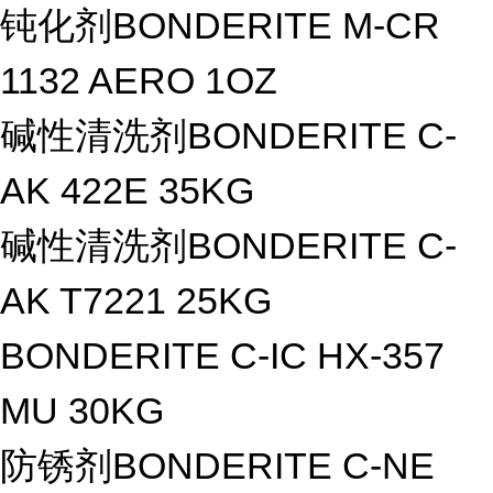
钝化剂BONDERITE M-CR
1132 AERO 1OZ
碱性清洗剂BONDERITE C-
AK 422E 35KG
碱性清洗剂BONDERITE C-
AK T7221 25KG
BONDERITE C-IC HX-357
MU 30KG
防锈剂BONDERITE C-NE