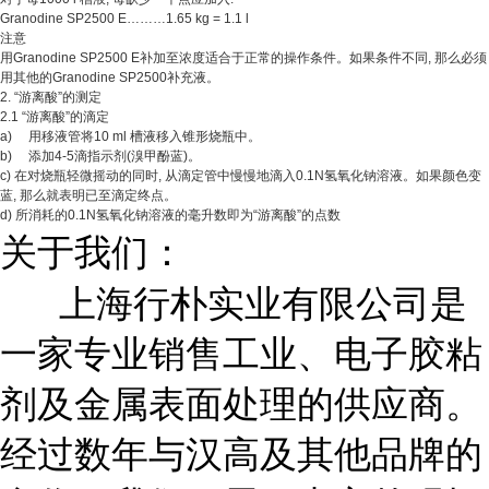
Granodine SP2500 E………1.65 kg = 1.1 l
注意
用Granodine SP2500 E补加至浓度适合于正常的操作条件。如果条件不同, 那么必须
用其他的Granodine SP2500补充液。
2. “游离酸”的测定
2.1 “游离酸”的滴定
a) 用移液管将10 ml 槽液移入锥形烧瓶中。
b) 添加4-5滴指示剂(溴甲酚蓝)。
c) 在对烧瓶轻微摇动的同时, 从滴定管中慢慢地滴入0.1N氢氧化钠溶液。如果颜色变
蓝, 那么就表明已至滴定终点。
d) 所消耗的0.1N氢氧化钠溶液的毫升数即为“游离酸”的点数
关于我们：
上海行朴实业有限公司是
一家专业销售工业、电子胶粘
剂及金属表面处理的供应商。
经过数年与汉高及其他品牌的