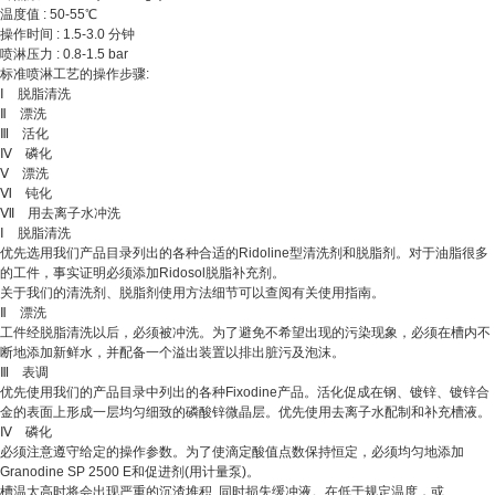
温度值 : 50-55℃
操作时间 : 1.5-3.0 分钟
喷淋压力 : 0.8-1.5 bar
标准喷淋工艺的操作步骤:
Ⅰ 脱脂清洗
Ⅱ 漂洗
Ⅲ 活化
Ⅳ 磷化
Ⅴ 漂洗
Ⅵ 钝化
Ⅶ 用去离子水冲洗
Ⅰ 脱脂清洗
优先选用我们产品目录列出的各种合适的Ridoline型清洗剂和脱脂剂。对于油脂很多
的工件，事实证明必须添加Ridosol脱脂补充剂。
关于我们的清洗剂、脱脂剂使用方法细节可以查阅有关使用指南。
Ⅱ 漂洗
工件经脱脂清洗以后，必须被冲洗。为了避免不希望出现的污染现象，必须在槽内不
断地添加新鲜水，并配备一个溢出装置以排出脏污及泡沫。
Ⅲ 表调
优先使用我们的产品目录中列出的各种Fixodine产品。活化促成在钢、镀锌、镀锌合
金的表面上形成一层均匀细致的磷酸锌微晶层。优先使用去离子水配制和补充槽液。
Ⅳ 磷化
必须注意遵守给定的操作参数。为了使滴定酸值点数保持恒定，必须均匀地添加
Granodine SP 2500 E和促进剂(用计量泵)。
槽温太高时将会出现严重的沉渣堆积, 同时损失缓冲液。在低于规定温度，或