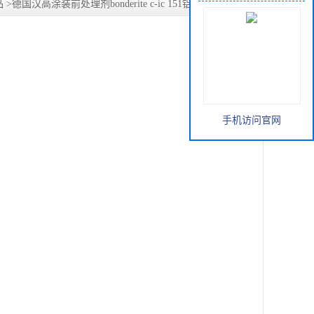
品
>
德国汉高涂装前处理剂bonderite c-ic 151铝合金酸洗去氧
手机访问官网