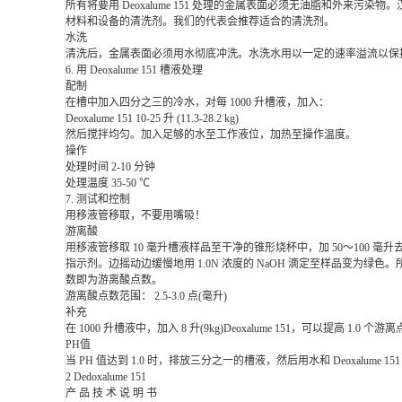
所有将要用 Deoxalume 151 处理的金属表面必须无油脂和外来污染
材料和设备的清洗剂。我们的代表会推荐适合的清洗剂。
水洗
清洗后，金属表面必须用水彻底冲洗。水洗水用以一定的速率溢流以保
6. 用 Deoxalume 151 槽液处理
配制
在槽中加入四分之三的冷水，对每 1000 升槽液，加入：
Deoxalume 151 10-25 升 (11.3-28.2 kg)
然后搅拌均匀。加入足够的水至工作液位，加热至操作温度。
操作
处理时间 2-10 分钟
处理温度 35-50 ℃
7. 测试和控制
用移液管移取，不要用嘴吸！
游离酸
用移液管移取 10 毫升槽液样品至干净的锥形烧杯中，加 50～100 毫升去
指示剂。边摇动边缓慢地用 1.0N 浓度的 NaOH 滴定至样品变为绿色。所消耗
数即为游离酸点数。
游离酸点数范围： 2.5-3.0 点(毫升)
补充
在 1000 升槽液中，加入 8 升(9kg)Deoxalume 151，可以提高 1.0 个游
PH值
当 PH 值达到 1.0 时，排放三分之一的槽液，然后用水和 Deoxalume 15
2 Dedoxalume 151
产 品 技 术 说 明 书