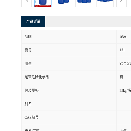
产品详请
品牌
汉高
151
货号
用途
铝合金
是否危险化学品
否
包装规格
25kg/桶
别名
CAS编号