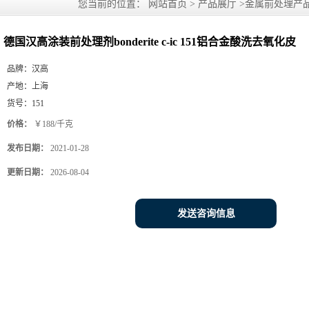
您当前的位置：
网站首页
>
产品展厅
>
金属前处理产
化皮
德国汉高涂装前处理剂bonderite c-ic 151铝合金酸洗去氧化皮
品牌：
汉高
产地：
上海
货号：
151
价格：
￥188/千克
发布日期：
2021-01-28
更新日期：
2026-08-04
发送咨询信息