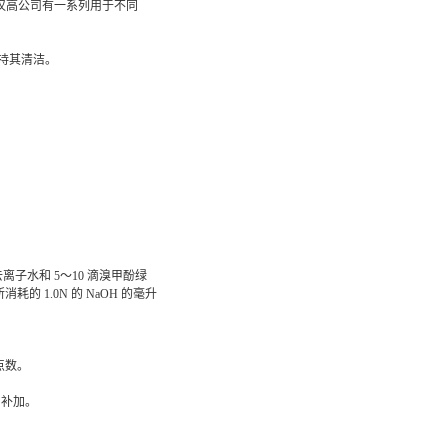
物。汉高公司有一系列用于不同
持其清洁。
离子水和 5～10 滴溴甲酚绿
的 1.0N 的 NaOH 的毫升
离点数。
1 补加。