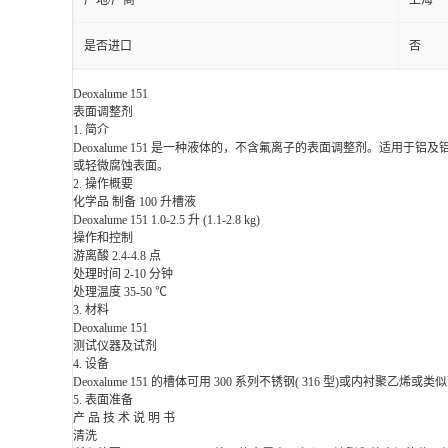
产地/厂商
上海
是否进口
否
Deoxalume 151
表面调整剂
1. 简介
Deoxalume 151 是一种液体的，不含氟离子的表面调整剂。适用于
或轻微腐蚀表面。
2. 操作概要
化学品 制备 100 升槽液
Deoxalume 151 1.0-2.5 升 (1.1-2.8 kg)
操作和控制
游离酸 2.4-4.8 点
处理时间 2-10 分钟
处理温度 35-50 ℃
3. 材料
Deoxalume 151
测试仪器及试剂
4. 设备
Deoxalume 151 的槽体可用 300 系列不锈钢( 316 型)或内衬聚乙烯
5. 表面准备
产 品 技 术 说 明 书
清洗