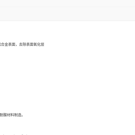
铝及铝合金表面，去除表面氧化层
或类似耐酸材料制造。