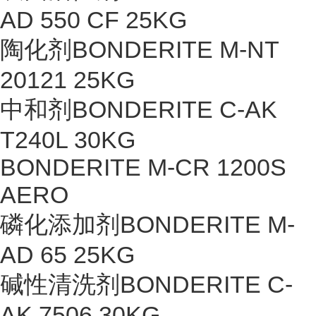
AD 550 CF 25KG
陶化剂BONDERITE M-NT
20121 25KG
中和剂BONDERITE C-AK
T240L 30KG
BONDERITE M-CR 1200S
AERO
磷化添加剂BONDERITE M-
AD 65 25KG
碱性清洗剂BONDERITE C-
AK 7506 30KG