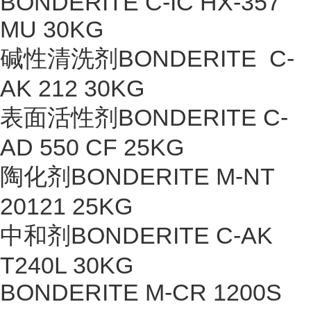
BONDERITE C-IC HX-357
MU 30KG
碱性清洗剂BONDERITE C-
AK 212 30KG
表面活性剂BONDERITE C-
AD 550 CF 25KG
陶化剂BONDERITE M-NT
20121 25KG
中和剂BONDERITE C-AK
T240L 30KG
BONDERITE M-CR 1200S