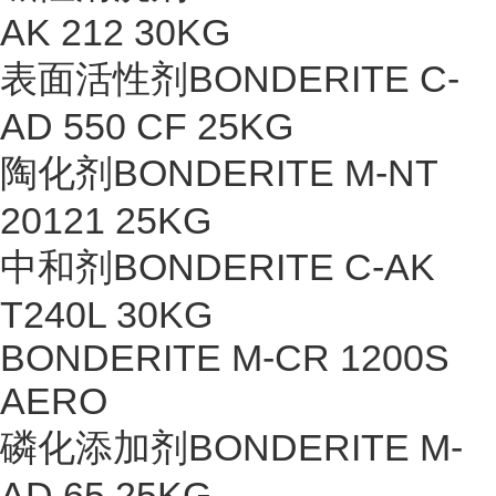
AK 212 30KG
表面活性剂BONDERITE C-
AD 550 CF 25KG
陶化剂BONDERITE M-NT
20121 25KG
中和剂BONDERITE C-AK
T240L 30KG
BONDERITE M-CR 1200S
AERO
磷化添加剂BONDERITE M-
AD 65 25KG