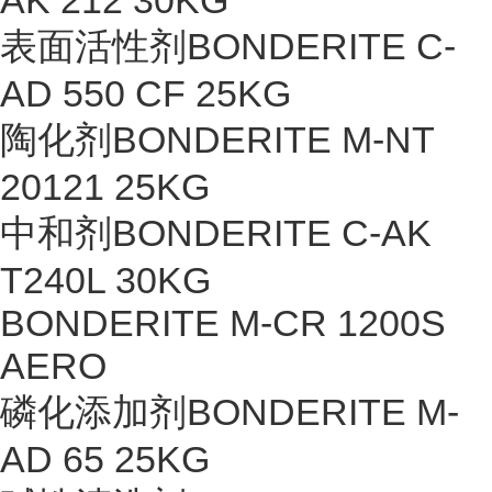
AK 212 30KG
表面活性剂BONDERITE C-
AD 550 CF 25KG
陶化剂BONDERITE M-NT
20121 25KG
中和剂BONDERITE C-AK
T240L 30KG
BONDERITE M-CR 1200S
AERO
磷化添加剂BONDERITE M-
AD 65 25KG