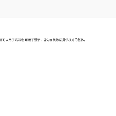
合金。 既可以用于喷淋也 可用于浸渍，能为有机涂层提供极好的基体。