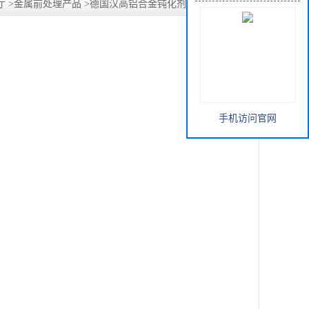
厅
>
金属前处理产品
>
德国汉高铝合金钝化剂ALODINE 5200
手机访问官网