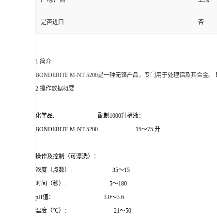
产地/厂商
上海
是否进口
否
1.简介
BONDERITE M-NT 5200是一种无铬产品，专门用于处理铝及其
2.操作数据概要
化学品: 配制1000升槽液：
BONDERITE M-NT 5200 15～75 升
操作及控制（可漂洗）：
浓度（点数）: 35～15
时间（秒）: 5～180
pH值： 3.0～3.6
温度（℃）： 21～50