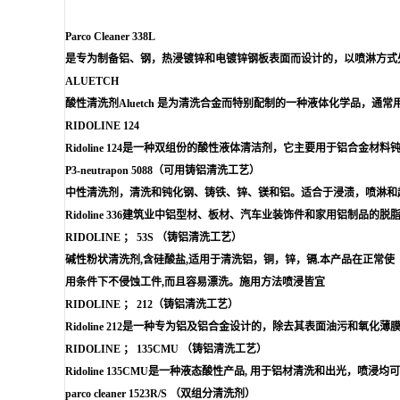
Parco Cleaner 338L
是专为制备铝、钢，热浸镀锌和电镀锌钢板表面而设计的，以喷淋方式处理
ALUETCH
酸性清洗剂Aluetch 是为清洗合金而特别配制的一种液体化学品，通常
RIDOLINE 124
Ridoline 124是一种双组份的酸性液体清洁剂，它主要用于铝合
P3-neutrapon 5088（可用铸铝清洗工艺）
中性清洗剂，清洗和钝化钢、铸铁、锌、镁和铝。适合于浸渍，喷淋和
Ridoline 336建筑业中铝型材、板材、汽车业装饰件和家用铝制品的脱
RIDOLINE ； 53S （铸铝清洗工艺）
碱性粉状清洗剂,含硅酸盐,适用于清洗铝，铜，锌，镉.本产品在正常使
用条件下不侵蚀工件,而且容易漂洗。施用方法喷浸皆宜
RIDOLINE ； 212（铸铝清洗工艺）
Ridoline 212是一种专为铝及铝合金设计的，除去其表面油污和氧
RIDOLINE ； 135CMU （铸铝清洗工艺）
Ridoline 135CMU是一种液态酸性产品, 用于铝材清洗和出
parco cleaner 1523R/S （双组分清洗剂）