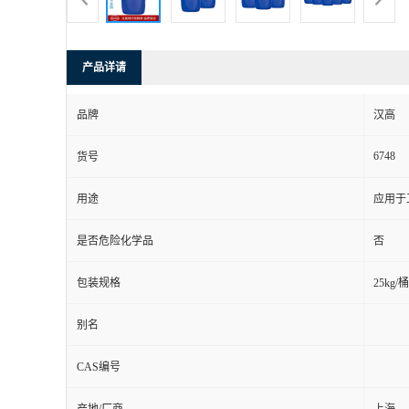
产品详请
品牌
汉高
6748
货号
用途
应用于
是否危险化学品
否
包装规格
25kg/桶
别名
CAS编号