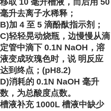
移取 10 毫升槽液，而后用 50
毫升去离子水稀释；
B)加 4 至 5 滴酚酞指示剂；
C)轻轻晃动烧瓶，边慢慢从滴
定管中滴下 0.1N NaOH，溶
液变成玫瑰色时，说 明反应
达到终点；(pH8.2)
D)消耗的 0.1N NaOH 毫升
数，为总酸度点数。
槽液补充 1000L 槽液中缺少