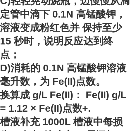
C)轻轻晃动烧瓶，边慢慢从滴
定管中滴下 0.1N 高锰酸钾，
溶液变成粉红色并 保持至少
15 秒时，说明反应达到终
点；
D)消耗的 0.1N 高锰酸钾溶液
毫升数，为 Fe(II)点数。
换算成 g/L Fe(II)： Fe(II) g/L
= 1.12 × Fe(II)点数+.
槽液补充 1000L 槽液中每损