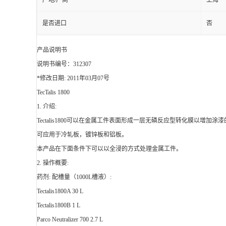
产地/厂商
上海
是否进口
否
产品说明书
说明书编号：312307
*修改日期: 2011年03月07号
TecTalis 1800
1. 介绍:
Tectalis1800可以在金属工件表面形成一层无磷反应型转化膜以增加
可应用于冷轧板，镀锌板和铝板。
本产品在下面条件下可以以全浸的方式处理金属工件。
2. 操作概要:
药剂: 配槽量（1000L槽液）:
Tectalis1800A 30 L
Tectalis1800B 1 L
Parco Neutralizer 700 2.7 L