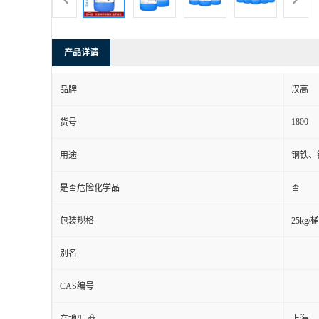
产品详请
品牌
汉高
1800
货号
用途
钢铁、
是否危险化学品
否
包装规格
25kg/桶
别名
CAS编号