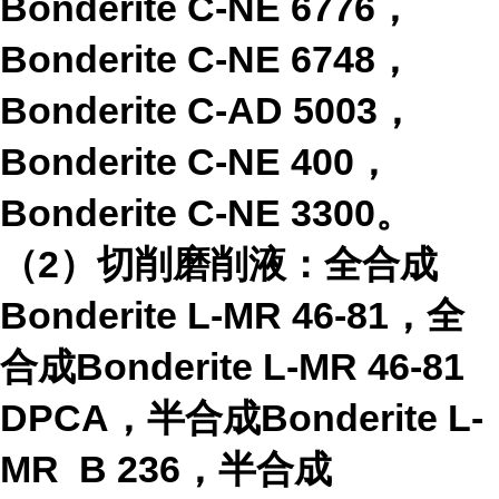
Bonderite C-NE 6776
，
Bonderite C-NE 6748
，
Bonderite C-AD 5003
，
Bonderite C-NE 400
，
Bonderite C-NE 3300
。
（
2
）切削磨削液：全合成
Bonderite L-MR 46-81
，全
合成
Bonderite L-MR 46-81
DPCA
，半合成
Bonderite L-
MR B 236
，半合成