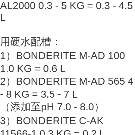
AL2000 0.3 - 5 KG = 0.3 - 4.5
L
用硬水配槽：
1）BONDERITE M-AD 100
1.0 KG = 0.6 L
2）BONDERITE M-AD 565 4
- 8 KG = 3.5 - 7 L
（添加至pH 7.0 - 8.0）
3）BONDERITE C-AK
11566-1 0.3 KG = 0.2 L