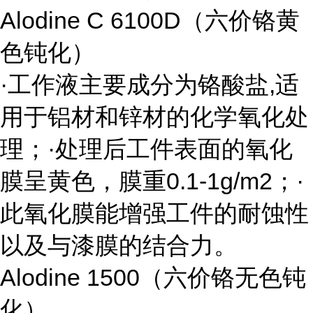
Alodine C 6100D
（六价铬黄
色钝化）
·工作液主要成分为铬酸盐
,
适
用于铝材和锌材的化学氧化处
理；·处理后工件表面的氧化
膜呈黄色，膜重
0.1-1g/m2
；·
此氧化膜能增强工件的耐蚀性
以及与漆膜的结合力。
Alodine 1500
（六价铬无色钝
化）