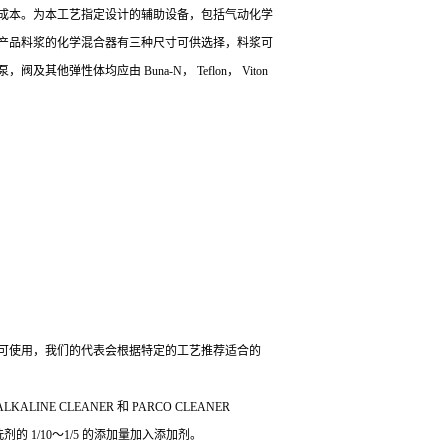
成本。为本工艺指定设计的辅助设备，包括气动化学
产品料浆的化学混合器有三种尺寸可供选择，料浆可
弹性体均应由 Buna-N， Teflon， Viton
的浓度范围内均可使用，我们的代表会根据特定的工艺推荐适合的
ALINE CLEANER 和 PARCO CLEANER
洗剂的 1/10～1/5 的添加量加入添加剂。