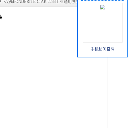
品
>
汉高BONDERITE C-AK 2288工业通用脱脂重油污清洗无
油
手机访问官网