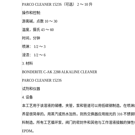
PARCO CLEANER 1523S（可选） 2 ～ 10 升
操作和控制:
游离碱，点数 10 ～ 30
温度，摄氏 43 ～ 60
时间，分钟
喷淋： 1/2 ～ 3
浸渍： 1/2 ～ 6
3. 材料
BONDERITE C-AK 2288 ALKALINE CLEANER
PARCO CLEANER 1523S
试剂和仪器
4. 设备
本工艺用于该溶液的储槽，夹管，泵和管道可以用低碳钢制造。在喷淋应
养是很简单的。用蒸汽或热水加热，则热交换器应用抛光的 316 不锈钢
料制造。所有工艺循环泵，阀门的密封件和其他与工作溶液接触的弹性材料应为 Bu
EPDM。