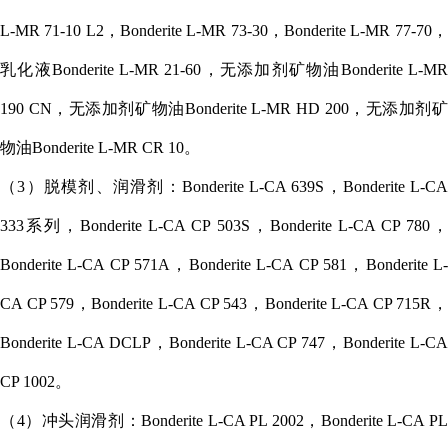
L-MR 71-10 L2，Bonderite L-MR 73-30，Bonderite L-MR 77-70，
乳化液Bonderite L-MR 21-60，无添加剂矿物油Bonderite L-MR
190 CN，无添加剂矿物油Bonderite L-MR HD 200，无添加剂矿
物油Bonderite L-MR CR 10。
（3）
脱模剂、润滑剂：
Bonderite L-CA 639S，Bonderite L-CA
333系列，Bonderite L-CA CP 503S，Bonderite L-CA CP 780，
Bonderite L-CA CP 571A，Bonderite L-CA CP 581，Bonderite L-
CA CP 579，Bonderite L-CA CP 543，Bonderite L-CA CP 715R，
Bonderite L-CA DCLP，Bonderite L-CA CP 747，Bonderite L-CA
CP 1002。
（4）
冲头润滑剂：
Bonderite L-CA PL 2002，Bonderite L-CA PL