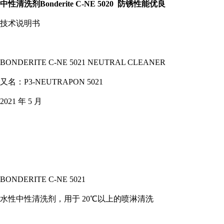
中性清洗剂
Bonderite C-NE 5020 防锈性能优良
技术说明书
BONDERITE C-NE 5021 NEUTRAL CLEANER
又名：P3-NEUTRAPON 5021
2021 年 5 月
BONDERITE C-NE 5021
水性中性清洗剂，用于 20℃以上的喷淋清洗