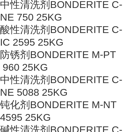
中性清洗剂BONDERITE C-
NE 750 25KG
酸性清洗剂BONDERITE C-
IC 2595 25KG
防锈剂BONDERITE M-PT
960 25KG
中性清洗剂BONDERITE C-
NE 5088 25KG
钝化剂BONDERITE M-NT
4595 25KG
碱性清洗剂BONDERITE C-