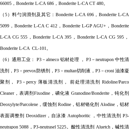
66005，Bonderite L-CA 686，Bonderite L-CA CT 480。
（5）
料勺润滑剂及其它：
Bonderite L-CA 696，Bonderite L-C
5099，Bonderite L-CA C 412，Bonderite L-GP AGU+，Bonderite
L-CA CG 555，Bonderite L-CA 395，Bonderite L-CA CG 595，
Bonderite L-CA CL-101。
（
6）
通用工业：
P3－almeco 铝材处理 ， P3－neutrapon 中性
洗剂，P3－prevox防锈剂，P3－multan切削液，P3－croni 油漆凝
聚剂， P3－percy 薄板清洗剂
，
前处理清洗剂
Ridoline/Parc
Cleaner，表调剂Fixodine，磷化液 Granodine/Bonderite，钝化剂
Deoxylyte/Parcolene，缓蚀剂 Rodine，铝材铬化剂 Alodine，铝材
表面调整剂 Deoxidizer，自泳漆 Autophoritic
，
中性清洗剂
P3-
neutrapon 5088，P3-neutrasel 5225。酸性清洗剂 Aluetch，碱性清