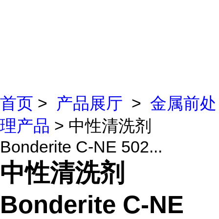
首页
>
产品展厅
>
金属前处
理产品
> 中性清洗剂
Bonderite C-NE 502...
中性清洗剂
Bonderite C-NE