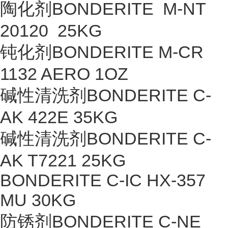
陶化剂BONDERITE M-NT
20120 25KG
钝化剂BONDERITE M-CR
1132 AERO 1OZ
碱性清洗剂BONDERITE C-
AK 422E 35KG
碱性清洗剂BONDERITE C-
AK T7221 25KG
BONDERITE C-IC HX-357
MU 30KG
防锈剂BONDERITE C-NE