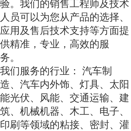
验。我们的销售工程师及技术
人员可以为您从产品的选择、
应用及售后技术支持等方面提
供精准，专业，高效的服
务。
我们服务的行业： 汽车制
造、汽车内外饰、灯具、太阳
能光伏、风能、交通运输、建
筑、机械机器、木工、电子、
印刷等领域的粘接、密封、灌