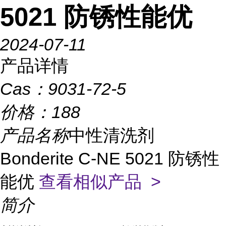
5021 防锈性能优
2024-07-11
产品详情
Cas：
9031-72-5
价格：
188
产品名称
中性清洗剂
Bonderite C-NE 5021 防锈性
能优
查看相似产品 >
简介