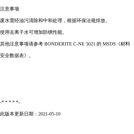
注意事项
废水需经油污清除和中和处理，根据环保法规排放。
使用去离子水可增加防锈性能。
其他注意事项请参考 BONDERITE C-NE 5021 的 MSDS《材料
安全数据表》。
-* * * * *-
此版本更新日期：2021-05-10