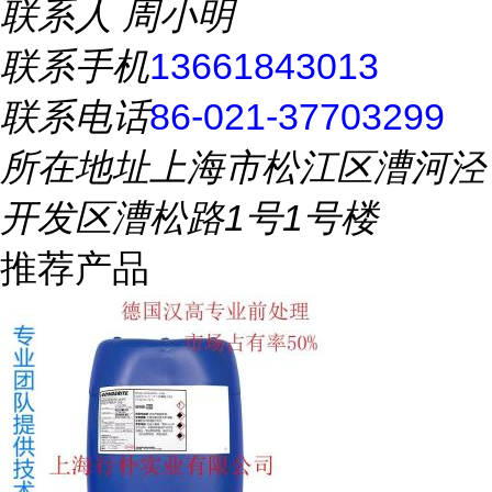
联系人
周小明
联系手机
13661843013
联系电话
86-021-37703299
所在地址
上海市松江区漕河泾
开发区漕松路1号1号楼
推荐产品