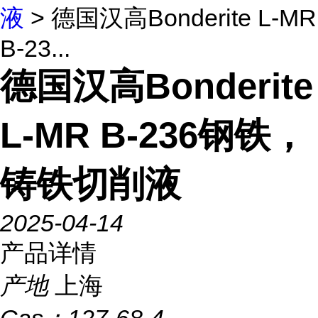
液
> 德国汉高Bonderite L-MR
B-23...
德国汉高Bonderite
L-MR B-236钢铁，
铸铁切削液
2025-04-14
产品详情
产地
上海