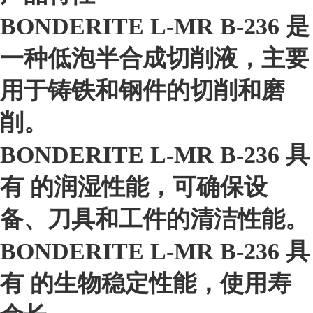
BONDERITE L-MR B-236 是
一种低泡半合成切削液，主要
用于铸铁和钢件的切削和磨
削。
BONDERITE L-MR B-236 具
有 的润湿性能，可确保设
备、刀具和工件的清洁性能。
BONDERITE L-MR B-236 具
有 的生物稳定性能，使用寿