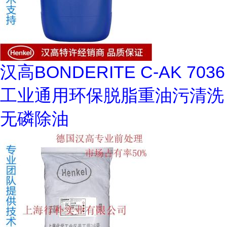
汉高BONDERITE C-AK 7036
工业通用环保脱脂重油污清洗
无磷除油