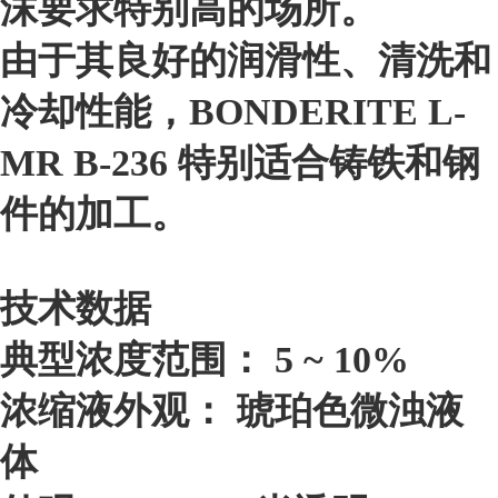
沫要求特别高的场所。
由于其良好的润滑性、清洗和
冷却性能，BONDERITE L-
MR B-236 特别适合铸铁和钢
件的加工。
技术数据
典型浓度范围： 5 ~ 10%
浓缩液外观： 琥珀色微浊液
体