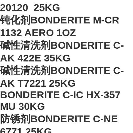
20120 25KG
钝化剂BONDERITE M-CR
1132 AERO 1OZ
碱性清洗剂BONDERITE C-
AK 422E 35KG
碱性清洗剂BONDERITE C-
AK T7221 25KG
BONDERITE C-IC HX-357
MU 30KG
防锈剂BONDERITE C-NE
6771 25KG