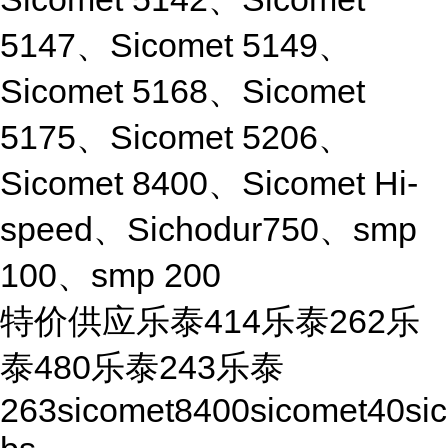
5147、Sicomet 5149、
Sicomet 5168、Sicomet
5175、Sicomet 5206、
Sicomet 8400、Sicomet Hi-
speed、Sichodur750、smp
100、smp 200
特价供应乐泰414乐泰262乐
泰480乐泰243乐泰
263sicomet8400sicomet40si