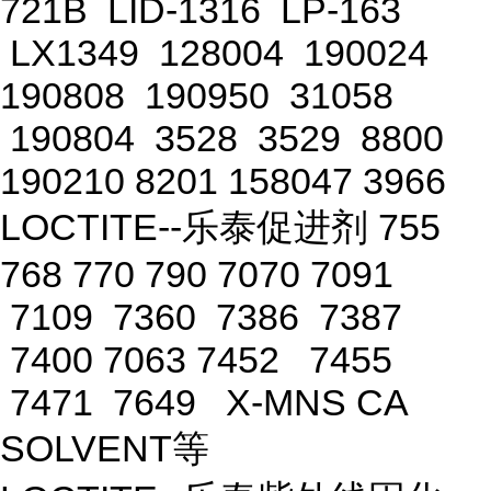
721B LID-1316 LP-163
LX1349 128004 190024
190808 190950 31058
190804 3528 3529 8800
190210 8201 158047 3966
LOCTITE--乐泰促进剂 755
768 770 790 7070 7091
7109 7360 7386 7387
7400 7063 7452 7455
7471 7649 X-MNS CA
SOLVENT等