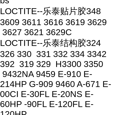
bs
LOCTITE--乐泰贴片胶348
3609 3611 3616 3619 3629
3627 3621 3629C
LOCTITE--乐泰结构胶324
326 330 331 332 334 3342
392 319 329 H3300 3350
9432NA 9459 E-910 E-
214HP G-909 9460 A-671 E-
00CI E-30FL E-20NS E-
60HP -90FL E-120FL E-
120HP