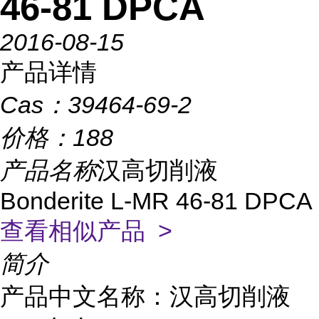
46-81 DPCA
2016-08-15
产品详情
Cas：
39464-69-2
价格：
188
产品名称
汉高切削液
Bonderite L-MR 46-81 DPCA
查看相似产品 >
简介
产品中文名称：汉高切削液