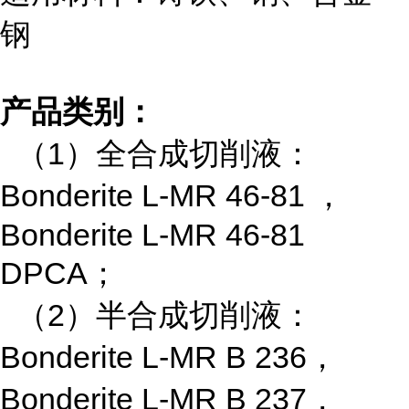
钢
产品类别：
（1）全合成切削液：
Bonderite L-MR 46-81 ，
Bonderite L-MR 46-81
DPCA；
（2）半合成切削液：
Bonderite L-MR B 236，
Bonderite L-MR B 237，