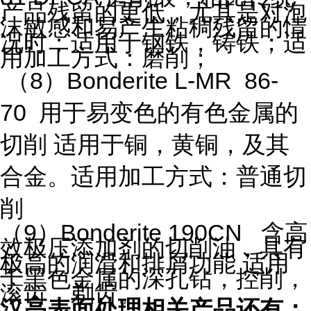
产品残留的更低，尤其是对泡
沫敏感和易产生粘稠残留的情
况时；适用于钢铁，铸铁；适
用加工方式：磨削；
（8）Bonderite L-MR 86-
70 用于易变色的有色金属的
切削 适用于铜，黄铜，及其
合金。适用加工方式：普通切
削
（9）Bonderite 190CN 含高
效极压添加剂的切削油，具有
极高的润滑和排屑功能 适用
于黑色金属的深孔钻，控削，
滚齿，剃齿。
汉高表面处理相关产品还有：