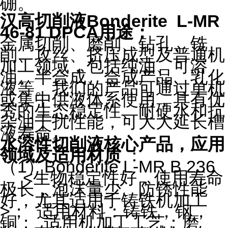
硼。
汉高切削液Bonderite L-MR
46-81 DPCA用途：
金属切削、磨削、钻孔、铣
削、攻丝、挤压成型及普通机
加工领域，包括纯油、可溶
油、半合成、合成产品、乳化
液等。我们的产品可通过单机
或集中供液体系使用，具有优
秀的生态稳定性、耐硬水和抗
杂油干扰性能，可大大延长槽
液寿命。
水溶性切削液核心产品，应用
领域及适用材质
：
（1）Bonderite L-MR B 236
<生物稳定性好，使用寿命
极长，泡沫量少、防锈性能
好，尤其适用于铸铁机加工
>； 适用材料：铸铁，钢，
铜； 适用机加工工艺：磨