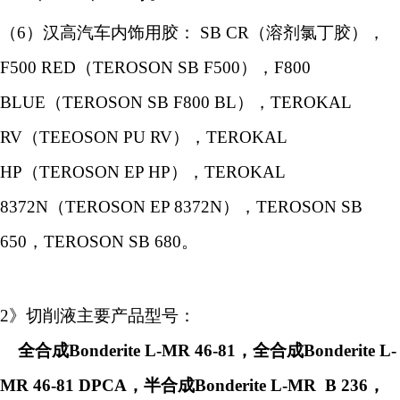
（
6
）
汉高汽车内饰
用胶
：
SB CR（溶剂氯丁胶）
，
F500 RED（TEROSON SB F500）
，
F800
BLUE（TEROSON SB F800 BL）
，
TEROKAL
RV（TEEOSON PU RV
），
TEROKAL
HP（TEROSON EP HP）
，
TEROKAL
8372N（TEROSON EP 8372N）
，
TEROSON SB
650
，
TEROSON SB 680
。
2》切削液主要产品型号：
全合成
Bonderite L-MR 46-81，全合成Bonderite L-
MR 46-81 DPCA，半合成Bonderite L-MR B 236，