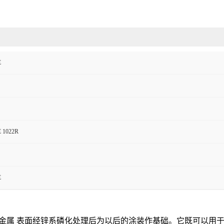
E
 1022R
E
金属
表面经锌系磷化处理后为以后的涂装作基础。它既可以用