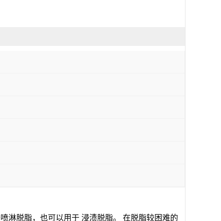
于喷淋脱脂，也可以用于
浸渍脱脂。
在脱脂较困难的