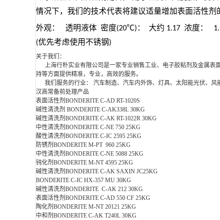
情况下，我们的技术代表将建议适量增加表面活性剂
外观：
透明液体
密度
：
大约
浓度：
(20℃)
1.17
1.
优先考虑使用不锈钢
(
)
关于我们：
上海行朴实业有限公司是一家专业销售工业、电子胶粘剂及金属表面
持等方面提供精准，专业，高效的服务。
我们服务的行业： 汽车制造、汽车内外饰、灯具、太阳能光伏、风能
汉高常备前处理产品
表面活性剂BONDERITE C-AD RT-1020S
碱性清洗剂 BONDERITE C-AK338L 30KG
碱性清洗剂BONDERITE C-AK RT-1022R 30KG
中性清洗剂BONDERITE C-NE 750 25KG
酸性清洗剂BONDERITE C-IC 2595 25KG
防锈剂BONDERITE M-PT 960 25KG
中性清洗剂BONDERITE C-NE 5088 25KG
钝化剂BONDERITE M-NT 4595 25KG
碱性清洗剂BONDERITE C-AK SAXIN JC25KG
BONDERITE C-IC HX-357 MU 30KG
碱性清洗剂BONDERITE C-AK 212 30KG
表面活性剂BONDERITE C-AD 550 CF 25KG
陶化剂BONDERITE M-NT 20121 25KG
中和剂BONDERITE C-AK T240L 30KG