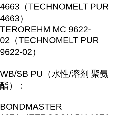
4663（TECHNOMELT PUR
4663）
TEROREHM MC 9622-
02（TECHNOMELT PUR
9622-02）
WB/SB PU（水性/溶剂 聚氨
酯）：
BONDMASTER