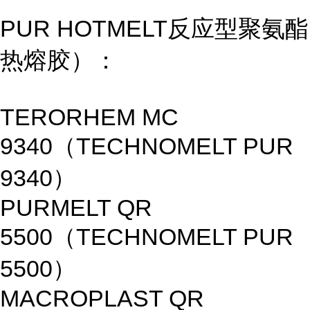
PUR HOTMELT反应型聚氨酯
热熔胶）：
TERORHEM MC
9340（TECHNOMELT PUR
9340）
PURMELT QR
5500（TECHNOMELT PUR
5500）
MACROPLAST QR