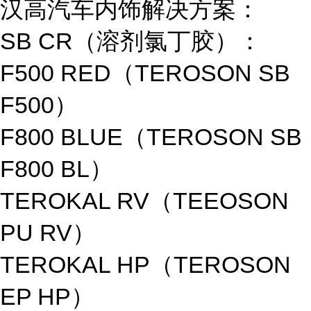
汉高汽车内饰解决方案：
SB CR（溶剂氯丁胶）：
F500 RED（TEROSON SB
F500）
F800 BLUE（TEROSON SB
F800 BL）
TEROKAL RV（TEEOSON
PU RV）
TEROKAL HP（TEROSON
EP HP）