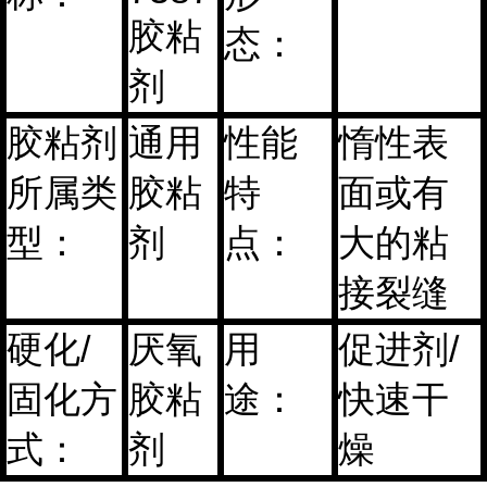
胶粘
态：
剂
胶粘剂
通用
性能
惰性表
所属类
胶粘
特
面或有
型：
剂
点：
大的粘
接裂缝
硬化/
厌氧
用
促进剂/
固化方
胶粘
途：
快速干
式：
剂
燥