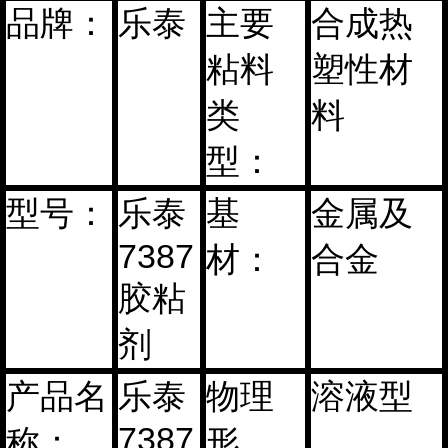
品牌：
乐泰
主要
合成热
粘料
塑性材
类
料
型：
型号：
乐泰
基
金属及
7387
材：
合金
胶粘
剂
产品名
乐泰
物理
溶液型
7387
称：
形