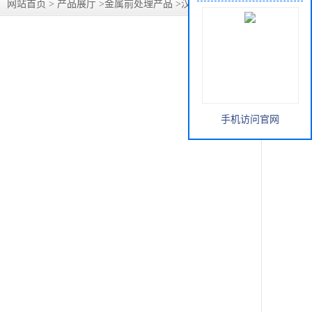
：
网站首页
>
产品展厅
>
金属前处理产品
>
汉高Alodine 5200
手机访问官网