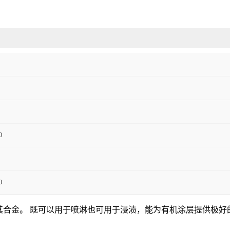
0
0
理铝及其合金。 既可以用于喷淋也可用于浸渍，能为有机涂层提供极