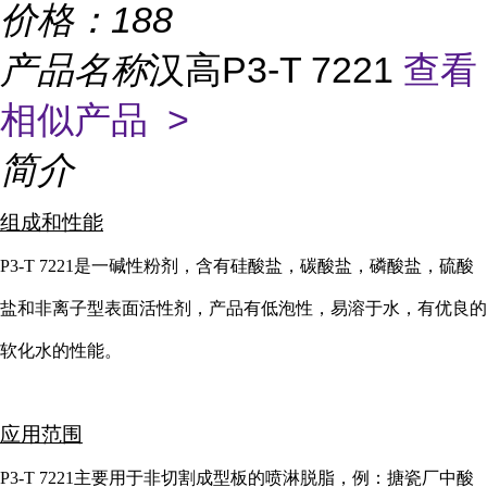
价格：
188
产品名称
汉高P3-T 7221
查看
相似产品 >
简介
组成和性能
P3-T 7221
是一碱性粉剂
，
含有硅酸盐
，
碳酸盐
，
磷酸盐
，
硫酸
盐和非离子型表面活性剂
，
产品有低泡性
，
易溶于水
，
有优良的
软化水的性能。
应用范围
P3-T 7221
主要用于非切割成型板的喷淋脱脂
，
例：搪瓷厂中酸