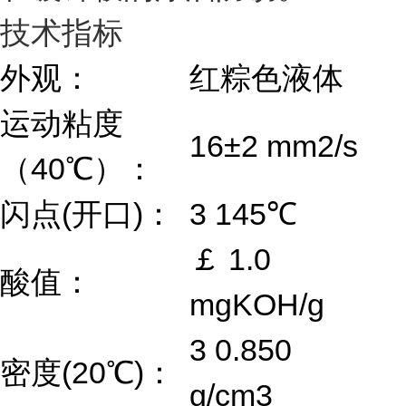
技术指标
外观：
红粽色液体
运动粘度
16±2 mm
2
/s
（40℃）：
闪点(开口)：
3 145℃
￡ 1.0
酸值：
mgKOH/g
3 0.850
密度(20℃)：
g/cm
3