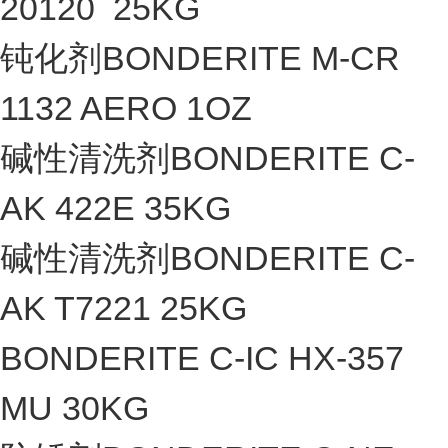
20120 25KG
钝化剂BONDERITE M-CR
1132 AERO 1OZ
碱性清洗剂BONDERITE C-
AK 422E 35KG
碱性清洗剂BONDERITE C-
AK T7221 25KG
BONDERITE C-IC HX-357
MU 30KG