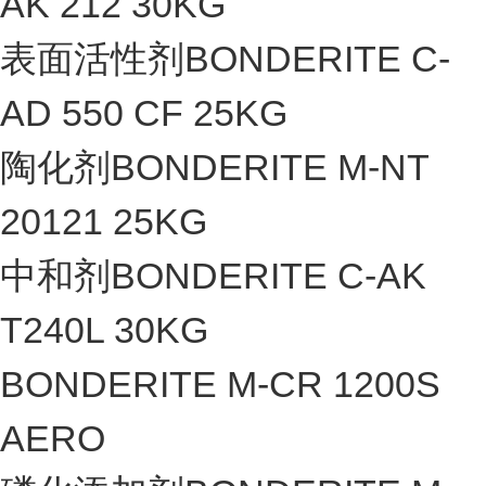
AK 212 30KG
表面活性剂BONDERITE C-
AD 550 CF 25KG
陶化剂BONDERITE M-NT
20121 25KG
中和剂BONDERITE C-AK
T240L 30KG
BONDERITE M-CR 1200S
AERO