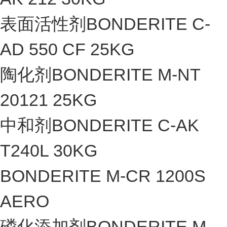
表面活性剂BONDERITE C-
AD 550 CF 25KG
陶化剂BONDERITE M-NT
20121 25KG
中和剂BONDERITE C-AK
T240L 30KG
BONDERITE M-CR 1200S
AERO
磷化添加剂BONDERITE M-