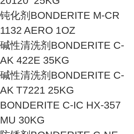
20120 25KG
钝化剂BONDERITE M-CR
1132 AERO 1OZ
碱性清洗剂BONDERITE C-
AK 422E 35KG
碱性清洗剂BONDERITE C-
AK T7221 25KG
BONDERITE C-IC HX-357
MU 30KG