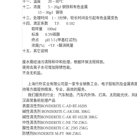
十一、温度 20 ~ 80°C
十二、浓度 5 ~ 20g/l 钢铁和有色金属
15 ~ 30g/l 铸铁
十三、处理时间 1 ~ 3分钟，较长时间会引起有色金属变色
十四、滴定系数 T.F. 0.102
取样量 100ml
标准 0.5N硫酸
终点 pH 5.5 (甲基红试剂)
浓度(%) =T.F. ×酸消耗量
十五、其它说明
废水需经油污清除和中和处理，根据环保法规排放。
使用去离子水可增加除锈性能。
不含无机盐。
上海行朴实业有限公司是一家专业销售工业、电子胶粘剂及金属表面
持等方面提供精准，专业，高效的服务。
我们服务的行业： 汽车制造、汽车内外饰、灯具、太阳能光伏、风能
汉高常备前处理产品
表面活性剂BONDERITE C-AD RT-1020S
碱性清洗剂 BONDERITE C-AK338L 30KG
碱性清洗剂BONDERITE C-AK RT-1022R 30KG
中性清洗剂BONDERITE C-NE 750 25KG
酸性清洗剂BONDERITE C-IC 2595 25KG
防锈剂BONDERITE M-PT 960 25KG