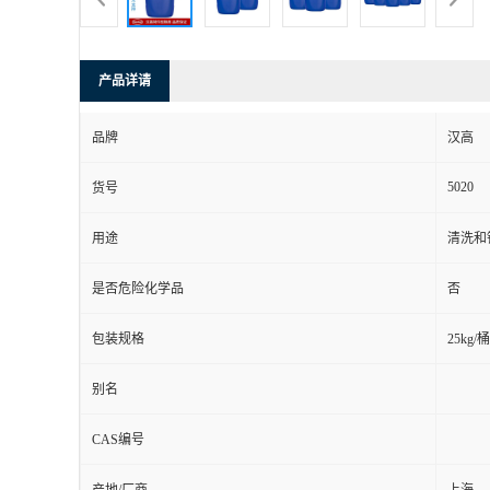
产品详请
品牌
汉高
5020
货号
用途
清洗和
是否危险化学品
否
包装规格
25kg/桶
别名
CAS编号