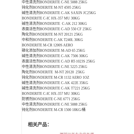
中性清洗剂BONDERITE C-NE 5088 25KG
钝化剂BONDERITE M-NT 4595 25KG
碱性清洗剂BONDERITE C-AK SAXIN JC25KG
BONDERITE C-IC HX-357 MU 30KG
碱性清洗剂BONDERITE C-AK 212 30KG
表面活性剂BONDERITE C-AD 550 CF 25KG
陶化剂BONDERITE M-NT 20121 25KG
中和剂BONDERITE C-AK T240L 30KG
BONDERITE M-CR 1200S AERO
磷化添加剂BONDERITE M-AD 65 25KG
碱性清洗剂BONDERITE C-AK 7506 30KG
表面活性剂BONDERITE C-AD RT-1023S 25KG
中性清洗剂BONDERITE C-NE 5225 25KG
陶化剂BONDERITE M-NT 20120 25KG
钝化剂BONDERITE M-CR 1132 AERO 1OZ
碱性清洗剂BONDERITE C-AK 422E 35KG
碱性清洗剂BONDERITE C-AK T7221 25KG
BONDERITE C-IC HX-357 MU 30KG
防锈剂BONDERITE C-NE 6771 25KG
中性清洗剂BONDERITE C-NE 5088 25KG
钝化剂BONDERITE M-CR 1500 18KG/桶
相关产品：