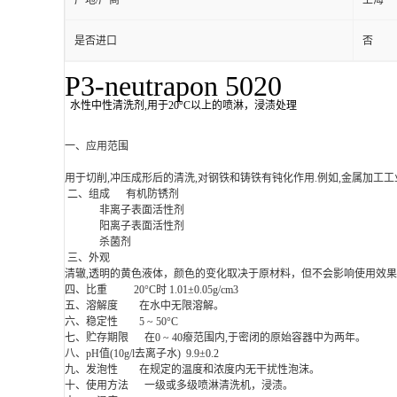
产地/厂商
上海
是否进口
否
P3-neutrapon 5020
水性中性清洗剂,用于20
°
C
以上的喷淋，浸渍处理
一、应用范围
用于切削,冲压成形后的清洗,对钢铁和铸铁有钝化作用.例如,金属加工
二、组成 有机防锈剂
非离子表面活性剂
阳离子表面活性剂
杀菌剂
三、外观
清辙,透明的黄色液体，颜色的变化取决于原材料，但不会影响使用效
四、比重 20°C时 1.01±0.05g/cm3
五、溶解度 在水中无限溶解。
六、稳定性 5 ~ 50°C
七、贮存期限 在0 ~ 40癈范围内,于密闭的原始容器中为两年。
八、pH值(10g/l去离子水) 9.9±0.2
九、发泡性 在规定的温度和浓度内无干扰性泡沫。
十、使用方法 一级或多级喷淋清洗机，浸渍。