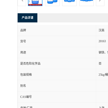
产品详请
品牌
汉高
20163
货号
用途
钢铁、
是否危险化学品
否
包装规格
25kg/桶
别名
CAS编号