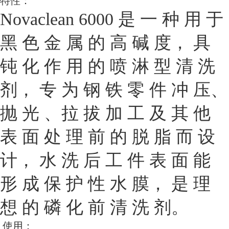
特
性
：
Novaclean 6000 是 一 种 用 于
黑 色 金 属 的 高 碱 度， 具
钝 化 作 用 的 喷 淋 型 清 洗
剂， 专 为 钢 铁 零 件 冲 压、
抛 光 、拉 拔 加 工 及 其 他
表 面 处 理 前 的 脱 脂 而 设
计， 水 洗 后 工 件 表 面 能
形 成 保 护 性 水 膜， 是 理
想 的 磷 化 前 清 洗 剂。
使
用
：