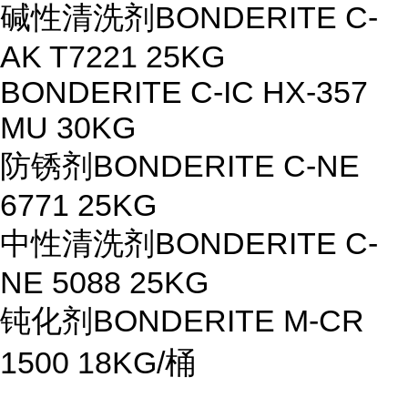
碱性清洗剂
BONDERITE C-
AK T7221 25KG
BONDERITE C-IC HX-357
MU 30KG
防锈剂
BONDERITE C-NE
6771 25KG
中性清洗剂
BONDERITE C-
NE 5088 25KG
钝化剂
BONDERITE M-CR
1500 18KG/桶