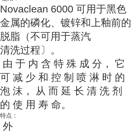
Novaclean 6000 可用于黑色
金属的磷化、镀锌和上釉前的
脱脂（不可用于蒸汽
清洗过程〕。
由 于 内 含 特 殊 成 分， 它
可 减 少 和 控 制 喷 淋 时 的
泡 沫， 从 而 延 长 清 洗 剂
的 使 用 寿 命。
特
点
：
外