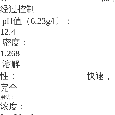
经
过
控
制
值（
〕：
pH
6.23g/l
12.4
密
度：
1.268
溶
解
性：
快
速，
完
全
用
法
：
浓
度：