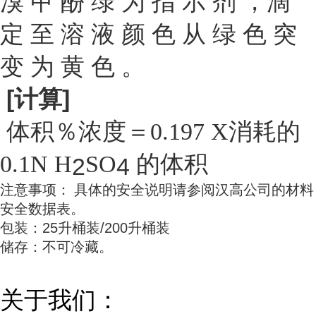
溴 甲 酚 绿 为 指 示 剂 ，滴
定 至 溶 液 颜 色 从 绿 色 突
变 为 黄 色 。
[
计
算
]
体
积
％
浓
度
＝
消
耗
的
0.197 X
的
体
积
0.1N H
SO
2
4
注
意
事
项
：
具
体
的
安
全
说
明
请
参
阅
汉
高
公
司
的
材
料
安
全
数
据
表。
包
装：
25
升
桶
装
/200
升
桶
装
储
存：
不
可
冷
藏。
关于我们：