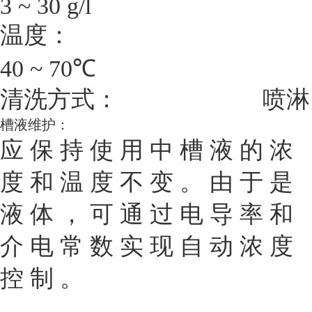
3 ~ 30 g/l
温
度：
℃
40 ~ 70
清
洗
方
式
：
喷
淋
槽
液
维
护
：
应 保 持 使 用 中 槽 液 的 浓
度 和 温 度 不 变 。 由 于 是
液 体 ， 可 通 过 电 导 率 和
介 电 常 数 实 现 自 动 浓 度
控 制 。