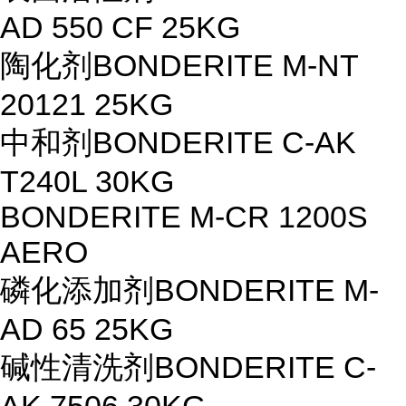
AD 550 CF 25KG
陶化剂
BONDERITE M-NT
20121 25KG
中和剂
BONDERITE C-AK
T240L 30KG
BONDERITE M-CR 1200S
AERO
磷化添加剂
BONDERITE M-
AD 65 25KG
碱性清洗剂
BONDERITE C-