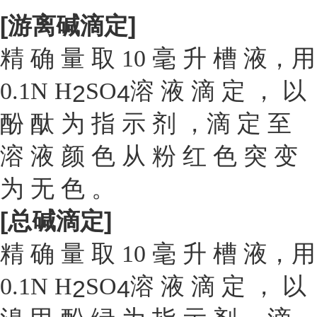
[
游
离
碱
滴
定
]
精 确 量 取 10 毫 升 槽 液，用
0.1N H
SO
溶 液 滴 定 ， 以
2
4
酚 酞 为 指 示 剂 ，滴 定 至
溶 液 颜 色 从 粉 红 色 突 变
为 无 色 。
[
总
碱
滴
定
]
精 确 量 取 10 毫 升 槽 液，用
0.1N H
SO
溶 液 滴 定 ， 以
2
4