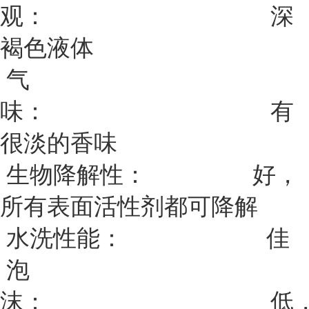
观：
深
褐
色
液
体
气
味：
有
很
淡
的
香
味
生
物
降
解
性：
好，
所
有
表
面
活
性
剂
都
可
降
解
水
洗
性
能：
佳
泡
沫：
低