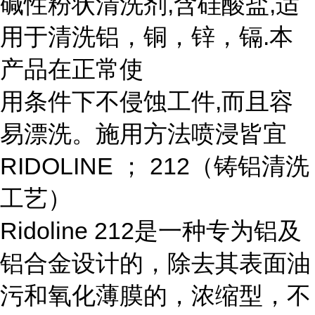
碱性粉状清洗剂
,
含硅酸盐
,
适
用于清洗铝，铜，锌，镉
.
本
产品在正常使
用条件下不侵蚀工件
,
而且容
易漂洗。施用方法喷浸皆宜
RIDOLINE
；
212
（铸铝清洗
工艺）
Ridoline 212
是一种专为铝及
铝合金设计的，除去其表面油
污和氧化薄膜的，浓缩型，不