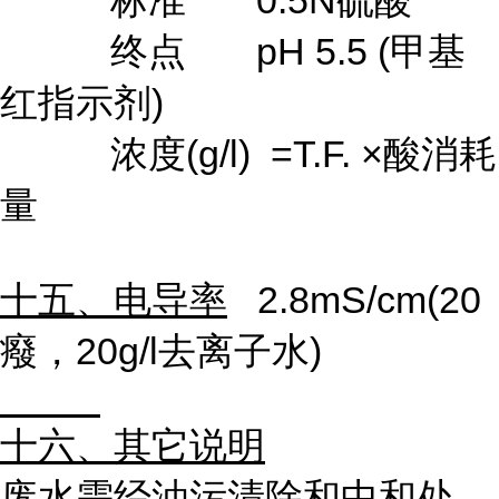
标准
0.5N
硫酸
终点
pH 5.5 (
甲基
红指示剂
)
浓度
(g/l) =T.F.
×酸消耗
量
十五、电导率
2.8mS/cm(20
癈，
20g/l
去离子水
)
十六、其它说明
废水需经油污清除和中和处