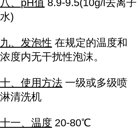
八、
pH
值
8.9-9.5(10g/l去离子
水
)
九、发泡性
在规定的温度和
浓度内无干扰性泡沫。
十、使用方法
一级或多级喷
淋清洗机
十一、温度
20-80℃