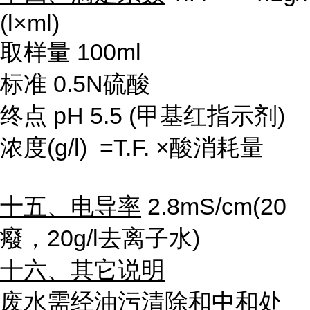
(l×
ml)
取样量
100ml
标准
0.5N
硫酸
终点
pH 5.5 (
甲基红指示剂
)
浓度
(g/l) =T.F.
×酸消耗量
十五、电导率
2.8mS/cm(20
癈，
20g/l
去离子水
)
十六、其它说明
废水需经油污清除和中和处