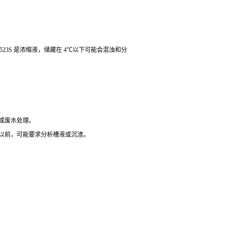
EANER 1523S 是浓缩液，储藏在 4℃以下可能会混浊和分
或废水处理。
以前，可能要求分析槽液或沉渣。