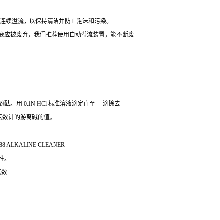
率连续溢流，以保持清洁并防止泡沫和污染。
液应被废弃，我们推荐使用自动溢流装置，能不断废
滴酚酞。用 0.1N HCl 标准溶液滴定直至 一滴除去
为以点数计的游离碱的值。
8 ALKALINE CLEANER
性。
点数