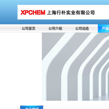
公司首页
公司介绍
公司动态
产品