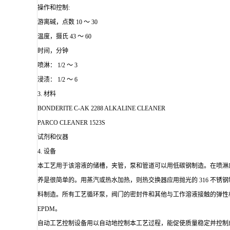
操作和控制:
游离碱，点数 10 ～ 30
温度，摄氏 43 ～ 60
时间，分钟
喷淋： 1/2 ～ 3
浸渍： 1/2 ～ 6
3. 材料
BONDERITE C-AK 2288 ALKALINE CLEANER
PARCO CLEANER 1523S
试剂和仪器
4. 设备
本工艺用于该溶液的储槽，夹管，泵和管道可以用低碳钢制造。在喷淋应
养是很简单的。用蒸汽或热水加热，则热交换器应用抛光的 316 不锈钢
料制造。所有工艺循环泵，阀门的密封件和其他与工作溶液接触的弹性材料应为 Bu
EPDM。
自动工艺控制设备用以自动地控制本工艺过程，能促使质量稳定并控制