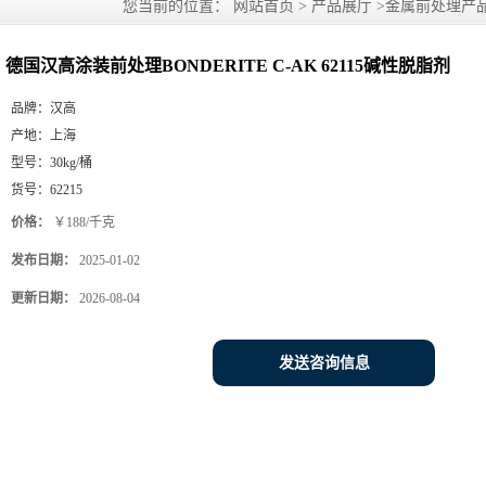
您当前的位置：
网站首页
>
产品展厅
>
金属前处理产
剂
德国汉高涂装前处理BONDERITE C-AK 62115碱性脱脂剂
品牌：
汉高
产地：
上海
型号：
30kg/桶
货号：
62215
价格：
￥188/千克
发布日期：
2025-01-02
更新日期：
2026-08-04
发送咨询信息