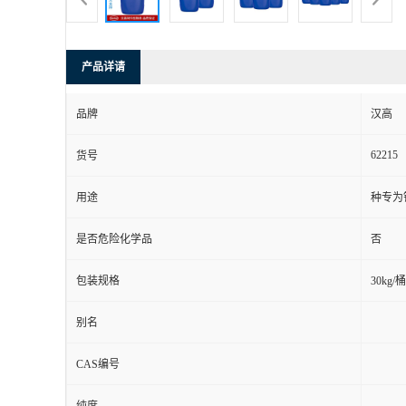
产品详请
品牌
汉高
62215
货号
用途
种专为
是否危险化学品
否
包装规格
30kg/桶
别名
CAS编号