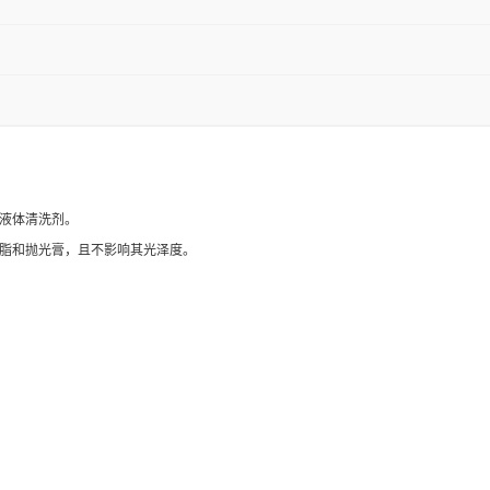
碱性液体清洗剂。
上的油脂和抛光膏，且不影响其光泽度。
。