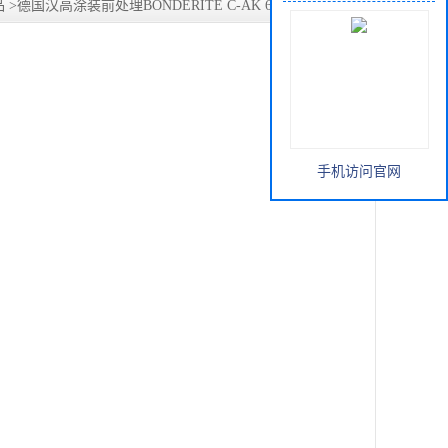
品
>
德国汉高涂装前处理BONDERITE C-AK 62115碱性脱脂
手机访问官网